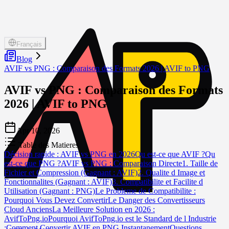
Français
Blog
AVIF vs PNG : Comparaison des Formats 2026 | AVIF to PNG
AVIF vs PNG : Comparaison des Formats
2026 | AVIF to PNG
Apr 10, 2026
Table des Matieres
Décision rapide : AVIF vs PNG en 2026
Qu est-ce que AVIF ?
Qu
est-ce que PNG ?
AVIF vs PNG : Comparaison Directe
1. Taille de
Fichier et Compression (Gagnant : AVIF)
2. Qualite d Image et
Fonctionnalites (Gagnant : AVIF)
3. Compatibilite et Facilite d
Utilisation (Gagnant : PNG)
Le Probleme de Compatibilite :
Pourquoi Vous Devez Convertir
Le Danger des Convertisseurs
Cloud Anciens
La Meilleure Solution en 2026 :
AvifToPng.io
Pourquoi AvifToPng.io est le Standard de l Industrie
:
Comment Convertir AVIF en PNG Instantanement
Questions