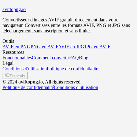
aviftopng.io
Convertisseur d'images AVIF gratuit, directement dans votre
navigateur. Convertissez entre les formats AVIF, PNG et JPG sans
téléchargement, sans inscription et sans limite.
Outils
AVIF en PNG
PNG en AVIF
AVIF en JPG
JPG en AVIF
Ressources
Fonctionnalités
Comment convertir
FAQ
Blog
Légal
Conditions d'utilisation
Politique de confidentialité
Français
©
2024
aviftopng.io
, All rights reserved
Politique de confidentialité
Conditions d'utilisation